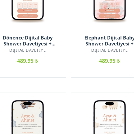
Dönence Dijital Baby
Elephant Dijital Bab
Shower Davetiyesi +
Shower Davetiyesi +
arşılama Posteri Hediyeli
Karşılama Posteri Hediy
DIJITAL DAVETIYE
DIJITAL DAVETIYE
489.95 ₺
489.95 ₺