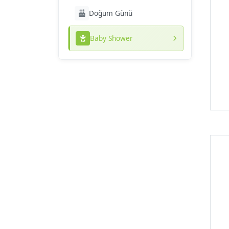
Doğum Günü
Baby Shower
K