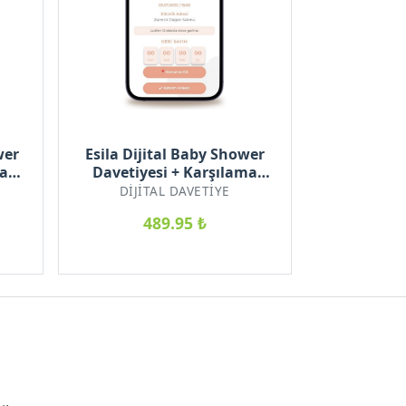
wer
Esila Dijital Baby Shower
ma
Davetiyesi + Karşılama
Posteri Hediyeli
DIJITAL DAVETIYE
489.95 ₺