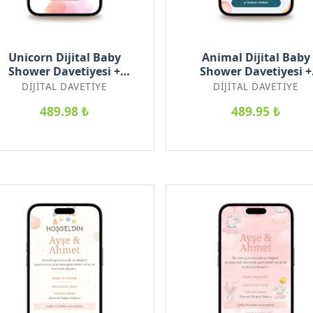
Unicorn Dijital Baby
Animal Dijital Baby
Shower Davetiyesi +
Shower Davetiyesi +
arşılama Posteri Hediyeli
Karşılama Posteri Hediy
DIJITAL DAVETIYE
DIJITAL DAVETIYE
489.98 ₺
489.95 ₺