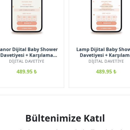
lanor Dijital Baby Shower
Lamp Dijital Baby Sho
Davetiyesi + Karşılama
Davetiyesi + Karşıla
Posteri Hediyeli
Posteri Hediyeli
DIJITAL DAVETIYE
DIJITAL DAVETIYE
489.95 ₺
489.95 ₺
Bültenimize Katıl