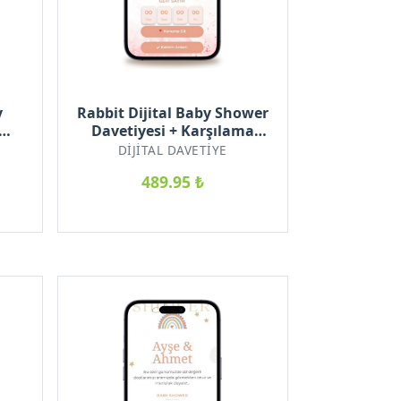
y
Rabbit Dijital Baby Shower
Davetiyesi + Karşılama
eli
Posteri Hediyeli
DIJITAL DAVETIYE
489.95 ₺