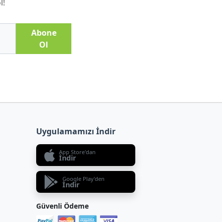
l!
Abone
Ol
Uygulamamızı İndir
App Store'dan
İndir
Google Play'den
İndir
Güvenli Ödeme