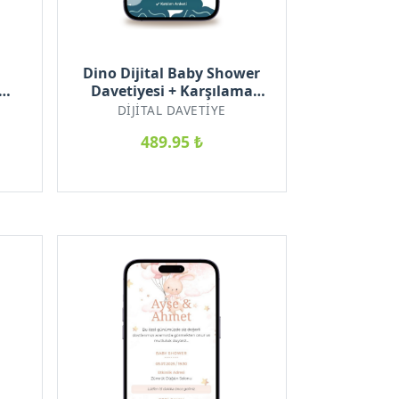
Dino Dijital Baby Shower
Davetiyesi + Karşılama
eli
Posteri Hediyeli
DIJITAL DAVETIYE
489.95 ₺